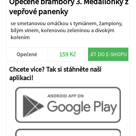
Opečené brambory 3. Medailonky z
vepřové panenky
se smetanovou omáčkou s tymiánem, žampiony,
bílým vínem, kořenovou zeleninou a divokým
kořením
159 Kč
Opečené
JÍT DO E-SHOPU
brambory
Chcete více? Tak si stáhněte naší
aplikaci!