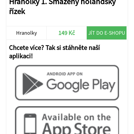
Hranolky 1. Smažený holandský
řízek
149 Kč
Hranolky
JÍT DO E-SHOPU
Chcete více? Tak si stáhněte naší
aplikaci!