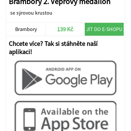
Brambory 2. Vepřový medailon
se sýrovou krustou
139 Kč
Brambory
JÍT DO E-SHOPU
Chcete více? Tak si stáhněte naší
aplikaci!