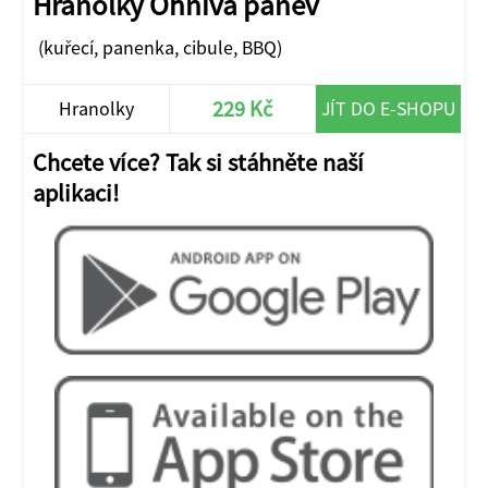
Hranolky Ohnivá pánev
(kuřecí, panenka, cibule, BBQ)
229 Kč
Hranolky
JÍT DO E-SHOPU
Chcete více? Tak si stáhněte naší
aplikaci!